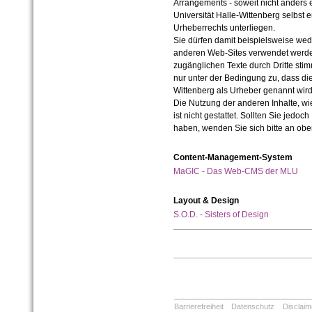
Arrangements - soweit nicht anders er
Universität Halle-Wittenberg selbst 
Urheberrechts unterliegen.
Sie dürfen damit beispielsweise wed
anderen Web-Sites verwendet werde
zugänglichen Texte durch Dritte sti
nur unter der Bedingung zu, dass die
Wittenberg als Urheber genannt wird
Die Nutzung der anderen Inhalte, wie
ist nicht gestattet. Sollten Sie jedo
haben, wenden Sie sich bitte an ob
Content-Management-System
MaGIC - Das Web-CMS der MLU
Layout & Design
S.O.D. - Sisters of Design
Barrierefreiheit
Datenschutz
Disclaim