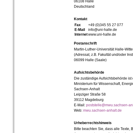
06108 Halle
Deutschland
Kontakt
Fax
+49 (0)345 55 27 077
E-Mail
info@uni-halle.de
Internet
www.uni-halle.de
Postanschrift
Martin-Luther-Universität Halle-Witt
(Adressat, z.B. Fakultät und/oder Inst
06099 Halle (Saale)
Aufsichtsbehörde
Die zuständige Aufsichtsbehörde ist
Ministerium für Wissenschaft, Ener
Sachsen-Anhalt
Leipziger Straße 58
39112 Magdeburg
E-Mail:
poststelle@mwu.sachsen-anh
Web:
mwu.sachsen-anhalt.de
Urheberrechtshinweis
Bitte beachten Sie, dass alle Texte, 