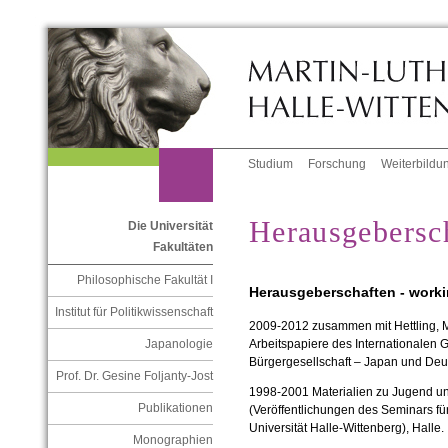
Studium
Forschung
Weiterbildu
Herausgebersc
Die Universität
Fakultäten
Philosophische Fakultät I
Herausgeberschaften - work
Institut für Politikwissenschaft
2009-2012
zusammen mit Hettling, M
Japanologie
Arbeitspapiere des Internationalen
Bürgergesellschaft – Japan und Deut
Prof. Dr. Gesine Foljanty-Jost
1998-2001
Materialien zu Jugend u
Publikationen
(Veröffentlichungen des Seminars fü
Universität Halle-
Wittenberg), Halle.
Monographien