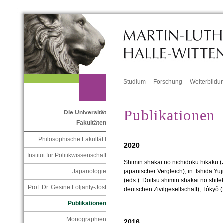
Studium
Forschung
Weiterbildu
Publikationen
Die Universität
Fakultäten
Philosophische Fakultät I
2020
Institut für Politikwissenschaft
Shimin shakai no nichidoku hikaku (Z
Japanologie
japanischer Vergleich), in: Ishida Yu
(eds.): Doitsu shimin shakai no shite
Prof. Dr. Gesine Foljanty-Jost
deutschen Zivilgesellschaft), Tôkyô
Publikationen
Monographien
2016