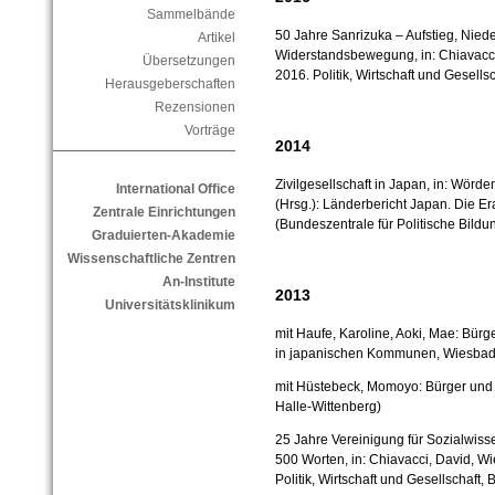
Sammelbände
50 Jahre Sanrizuka – Aufstieg, Nied
Artikel
Widerstandsbewegung, in: Chiavacci,
Übersetzungen
2016. Politik, Wirtschaft und Gesell
Herausgeberschaften
Rezensionen
Vorträge
2014
Zivilgesellschaft in Japan, in: Wör
International Office
(Hrsg.): Länderbericht Japan. Die Er
Zentrale Einrichtungen
(Bundeszentrale für Politische Bild
Graduierten-Akademie
Wissenschaftliche Zentren
An-Institute
2013
Universitätsklinikum
mit Haufe, Karoline, Aoki, Mae: Bürg
in japanischen Kommunen, Wiesbade
mit Hüstebeck, Momoyo: Bürger und S
Halle-Wittenberg)
25 Jahre Vereinigung für Sozialwiss
500 Worten, in: Chiavacci, David, Wi
Politik, Wirtschaft und Gesellschaft, 