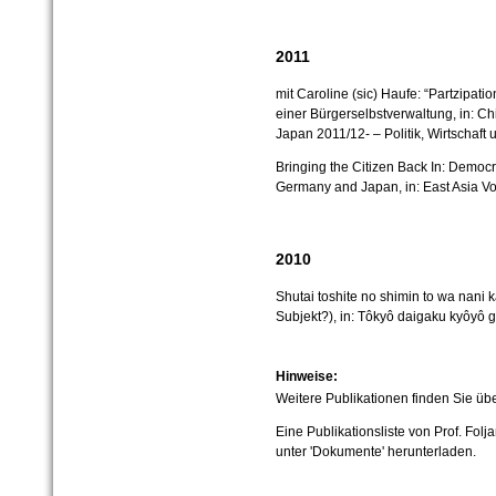
2011
mit Caroline (sic) Haufe: “Partzipat
einer Bürgerselbstverwaltung, in: Chi
Japan 2011/12- – Politik, Wirtschaft 
Bringing the Citizen Back In: Democ
Germany and Japan, in: East Asia Vol
2010
Shutai toshite no shimin to wa nani 
Subjekt?), in: Tôkyô daigaku kyôyô g
Hinweise:
Weitere Publikationen finden Sie über
Eine Publikationsliste von Prof. Folj
unter 'Dokumente' herunterladen.