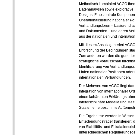
Methodisch kombiniert ACGO theori
Datenanalysen sowie explorative 
Designs. Eine zentrale Komponent
Operationalisierung nationaler Pos
Verhandlungsforen – basierend a
und Dokumenten – und deren Verk
aus der nationalen und internationa
Mit diesem Ansatz generiert ACG
Erforschung der Bedingungen staa
Zum anderen werden die generier
strategische Vorausschau furchtba
Identifizierung von Verhandlungsst
Linien nationaler Positionen oder
internationalen Verhandlungen.
Der Mehrwert von ACGO liegt damit
Integration von internationaler O
einen kohärenten Erklärungsrahm
interdisziplinäre Modelle und Me
Staaten eine bestimmte Außenpoli
Die Ergebnisse werden in Wissen fü
Entscheidungsträger transferiert,
von Stabilitäts- und Eskalationsris
unterschiedlichen Regulierungsde