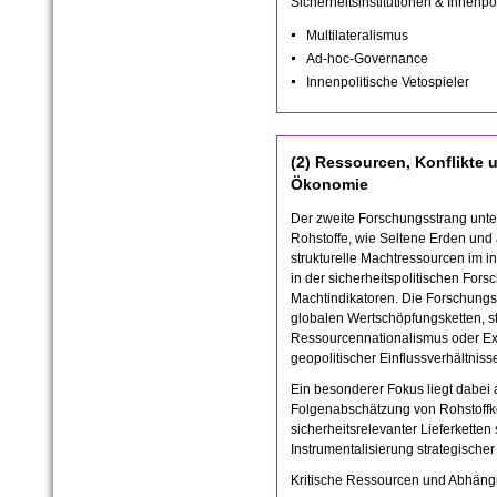
Sicherheitsinstitutionen & Innenpol
Multilateralismus
Ad-hoc-Governance
Innenpolitische Vetospieler
(2) Ressourcen, Konflikte 
Ökonomie
Der zweite Forschungsstrang unter
Rohstoffe, wie Seltene Erden und a
strukturelle Machtressourcen im i
in der sicherheitspolitischen For
Machtindikatoren. Die Forschungsg
globalen Wertschöpfungsketten, sta
Ressourcennationalismus oder Ext
geopolitischer Einflussverhältniss
Ein besonderer Fokus liegt dabei 
Folgenabschätzung von Rohstoffko
sicherheitsrelevanter Lieferketten
Instrumentalisierung strategisch
Kritische Ressourcen und Abhäng