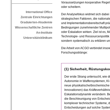
Voraussetzungen kooperative Regelu
oder scheitern.
International Office
Der Analysefokus widmet sich dabei d
Zentrale Einrichtungen
strategischen Faktoren, die national
Graduierten-Akademie
und Implementationsbereitschaft prä
Wissenschaftliche Zentren
Bedingungen zunehmender Multipola
oder Eskalation wirken. Ziel ist es
An-Institute
Technologie- und Ressourcenpolitik n
Universitätsklinikum
sondern systematisch zu erklären u
Die Arbeit von ACGO verbindet insow
Forschungsstränge:
(1) Sicherheit, Rüstungsko
Der erste Strang untersucht, wie d
Autonomie in Waffensystemen, KI-
neue physikalische/biochemische
Innovationen) das Kräfteverhältni
Eskalationsdynamik verändern. B
die Beschleunigung von Entscheid
komplexer technischer Systeme, di
Entscheidungen auf solche Systeme