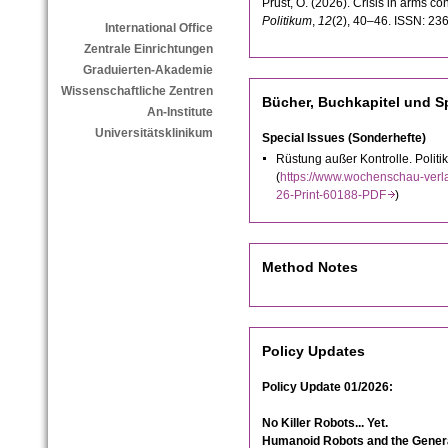
Prust, O. (2026). Crisis in arms co
Politikum
,
12
(2), 40–46.
ISSN:
236
International Office
Zentrale Einrichtungen
Graduierten-Akademie
Wissenschaftliche Zentren
Bücher, Buchkapitel und Sp
An-Institute
Universitätsklinikum
Special Issues (Sonderhefte)
Rüstung außer Kontrolle. Politi
(
https://www.wochenschau-verl
26-Print-60188-PDF
)
Method Notes
Policy Updates
Policy Update 01/2026:
No Killer Robots... Yet.
Humanoid Robots and the General