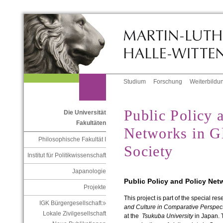
Studium
Forschung
Weiterbildu
Public Policy 
Die Universität
Fakultäten
Networks in Gl
Philosophische Fakultät I
Society
Institut für Politikwissenschaft
Japanologie
Public Policy and Policy Netw
Projekte
This project is part of the special re
IGK Bürgergesellschaft
and Culture in Comparative Perspect
Lokale Zivilgesellschaft
at the
Tsukuba University
in Japan. 