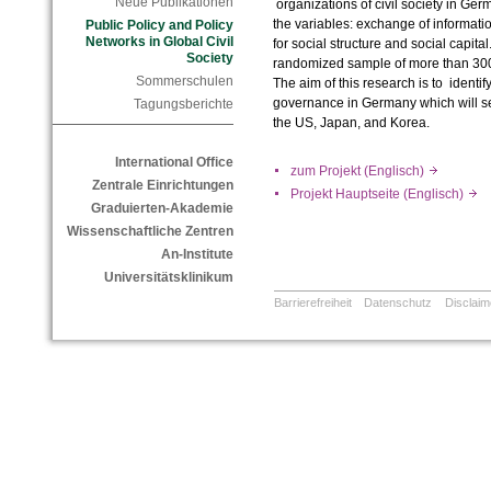
Neue Publikationen
organizations of civil society in Ge
the variables: exchange of informatio
Public Policy and Policy
Networks in Global Civil
for social structure and social capita
Society
randomized sample of more than 3000
Sommerschulen
The aim of this research is to identify
governance in Germany which will se
Tagungsberichte
the US, Japan, and Korea.
International Office
zum Projekt (Englisch)
Zentrale Einrichtungen
Projekt Hauptseite (Englisch)
Graduierten-Akademie
Wissenschaftliche Zentren
An-Institute
Universitätsklinikum
Barrierefreiheit
Datenschutz
Disclaim