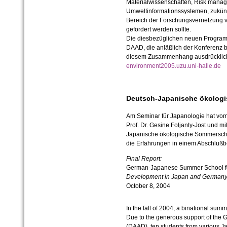
Materialwissenschaften, Risk mana
Umweltinformationssystemen, zukünf
Bereich der Forschungsvernetzung 
gefördert werden sollte.
Die diesbezüglichen neuen Program
DAAD, die anläßlich der Konferenz
diesem Zusammenhang ausdrücklich
environment2005.uzu.uni-halle.de
Deutsch-Japanische ökologi
Am Seminar für Japanologie hat vom 
Prof. Dr. Gesine Foljanty-Jost und 
Japanische ökologische Sommerschu
die Erfahrungen in einem Abschlußb
Final Report:
German-Japanese Summer School f
Development in Japan and Germany
October 8, 2004
In the fall of 2004, a binational sum
Due to the generous support of th
(DAAD), ten students from various J