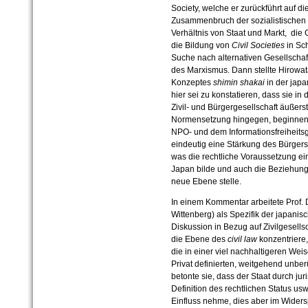
Society, welche er zurückführt auf 
Zusammenbruch der sozialistischen 
Verhältnis von Staat und Markt,
die 
die Bildung von
Civil Societies
in Sch
Suche nach alternativen Gesellsch
des Marxismus. Dann stellte Hirowat
Konzeptes
shimin shakai
in der japa
hier sei zu konstatieren, dass sie i
Zivil- und Bürgergesellschaft äußerst 
Normensetzung hingegen, beginnen
NPO- und dem Informationsfreiheitsge
eindeutig eine Stärkung des Bürger
was die rechtliche Voraussetzung ein
Japan bilde und auch die Beziehung 
neue Ebene stelle.
In einem Kommentar arbeitete Prof. Dr
Wittenberg) als Spezifik der japanis
Diskussion in Bezug auf Zivilgesells
die Ebene des
civil law
konzentriere
die in einer viel nachhaltigeren Wei
Privat definierten, weitgehend unber
betonte sie, dass der Staat durch ju
Definition des rechtlichen Status usw
Einfluss nehme, dies aber im Wider