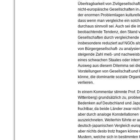
Übertragbarkeit von Zivilgesellschaf
nicht-europäische Gesellschaften in A
der enormen Problemlagen kultureller
dass wenn man vergleiche ein solc
durchaus sinnvoll sei. Auch sei die i
beobachtende Tendenz, den Stand von
Gesellschaften durch vergleichende 
insbesondere reduziert auf NGOs als 
von Bürgergesellschaft- zu analysiere
steigende Zahl meß- und nachweisba
eines schwachen Staates oder intern
Ausweg aus diesem Dilemma sei die
Vorstellungen von Gesellschaft
und
H
könne, die dominante soziale Organi
verlieren.
In einem Kommentar stimmte Prof. Dr. 
Wittenberg) grundsätzlich zu, probl
Bedenken auf Deutschland und Japan
fruchtbar, da beide Länder zwar nich
aber durch analoge Konstellationen 
auszeichneten. Weiterhin führte er a
deutsch-japanischen Vergleich europä
aber nichts desto trotz fragen könne
Mustern, welche sich in bestimmten 