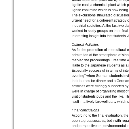
lignite coal, a chemical plant which 
lignite coal mine which is now being 
The excursions stimulated discussio
urgent need for a coherent strategy
industrial societies. At the last two
worked in study groups on their final 
interesting insight into the students
Cultural Activities
As for the promotion of intercultura
admiration at the atmosphere of sinc
marked the proceedings. Free time wa
Halle to the Japanese students as a
Especially successful in terms of in
evening" when German students invit
their homes for dinner and a Germa
activities were strongly supported b
were in charge of organizing most of t
visit of students pubs and the like.
itself in a lively farewell party whic
Final conclusions
According to the final evaluation, t
been a great success, both with regard
and perspective on, environmental is