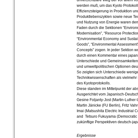
werden muß, um das Kyoto Protokoll
Effizienzsteigerung in Produktion 
Produktlebenszyklen sowie neue Tec
und Nutzung von Energie waren denn
Faden durch die Sektionen “Environm
Modernisation”, “Resource Protecti
“Environmental Economy and Sustai
Goods”, “Environmental Assessment”
Concepts” zogen. In jeder Sektion w
durch einen Kommentar eines japani
Unterschiede und Gemeinsamkeiten
und umweltpolitischen Optionen deut
So zeigten sich Unterschiede wenige
Technikwissenschaften als vielmehr 
des Kyotoprotokolls.
Diese standen im Mittelpunkt der a
Ausgerichtet vom Japanisch-Deutsch
Gesine Foljanty-Jost (Martin-Luther-U
Martin Jänicke (FU Berlin), Fritz Va
Imai (Matsushita Electric Industrial C
and Tetsuro Fukuyama (Democratic P
zukünftige Perspektiven deutsch-ja
Ergebnisse