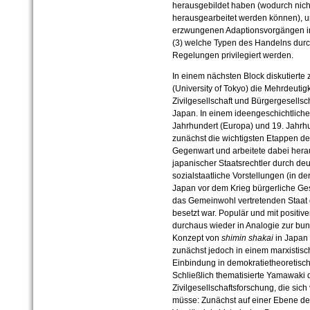
herausgebildet haben (wodurch nicht
herausgearbeitet werden können), un
erzwungenen Adaptionsvorgängen in 
(3) welche Typen des Handelns durch
Regelungen privilegiert werden.
In einem nächsten Block diskutierte 
(University of Tokyo) die Mehrdeutigk
Zivilgesellschaft und Bürgergesells
Japan. In einem ideengeschichtliche
Jahrhundert (Europa) und 19. Jahrhu
zunächst die wichtigsten Etappen der
Gegenwart und arbeitete dabei hera
japanischer Staatsrechtler durch de
sozialstaatliche Vorstellungen (in de
Japan vor dem Krieg bürgerliche Ge
das Gemeinwohl vertretenden Staat 
besetzt war. Populär und mit positiv
durchaus wieder in Analogie zur bu
Konzept von
shimin shakai
in Japan 
zunächst jedoch in einem marxistisc
Einbindung in demokratietheoretisch
Schließlich thematisierte Yamawaki d
Zivilgesellschaftsforschung, die sic
müsse: Zunächst auf einer Ebene d