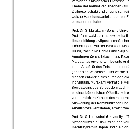
Verständnis historischer Prozesse un
Ebene der normativen Theorien (zur 
Zivilgesellschaft) und drittens schli
welche Handlungsanleitungen zur Er
zu erarbeiten habe.
Prof. Dr. S. Murakami (Senshu Univer
Prof. Yamawaki den marktwirtschaftl
Herausbildung zivilgesellschaftlicher
Erörterungen. Auf der Basis der wiss
Hirata, Yoshihiko Uchida and Seiji Mo
Annahmen Zenya Takashimas, Kazuo
Maruyamas erweiterten, betonte er 
einen Anlaß für das Entstehen einer Z
genannten Wissenschaftler werde die
Mensch entwickle sich durch den 
Individuum. Murakami vertrat die Me
Bewußtseins des Selbst, dem auch 
zu einer bürgerlichen Öffentlichkeit 
vornehmlich im Kontext des moderne
Ausweitung der Kommunikation und 
Arbeitsprozeß entstehen, erreicht we
Prof. Dr. S. Hirowatari (University o
Symposiums die Diskussion des Verh
Rechtssystem in Japan und die glob