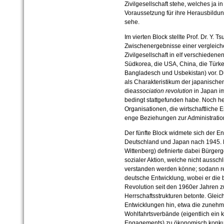
Zivilgesellschaft stehe, welches ja i
Voraussetzung für ihre Herausbildun
sehe.
Im vierten Block stellte Prof. Dr. Y. T
Zwischenergebnisse einer vergleich
Zivilgesellschaft in elf verschieden
Südkorea, die USA, China, die Türkei
Bangladesch und Usbekistan) vor. Du
als Charakteristikum der japanischen
die
association revolution
in Japan i
bedingt stattgefunden habe. Noch h
Organisationen, die wirtschaftliche E
enge Beziehungen zur Administratio
Der fünfte Block widmete sich der En
Deutschland und Japan nach 1945. Pro
Wittenberg) definierte dabei Bürgerg
sozialer Aktion, welche nicht ausschli
verstanden werden könne; sodann rek
deutsche Entwicklung, wobei er die 
Revolution seit den 1960er Jahren z
Herrschaftsstrukturen betonte. Gleic
Entwicklungen hin, etwa die zunehm
Wohlfahrtsverbände (eigentlich ein kl
Engagements) zu ökonomisch konkur