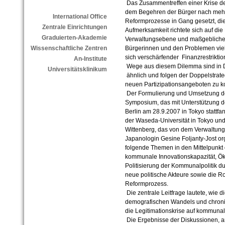
Das Zusammentreffen einer Krise de
dem Begehren der Bürger nach mehr 
International Office
Reformprozesse in Gang gesetzt, die
Zentrale Einrichtungen
Aufmerksamkeit richtete sich auf die
Graduierten-Akademie
Verwaltungsebene und maßgeblichem
Wissenschaftliche Zentren
Bürgerinnen und den Problemen vie
sich verschärfender Finanzrestriktio
An-Institute
Wege aus diesem Dilemma sind in 
Universitätsklinikum
ähnlich und folgen der Doppelstra
neuen Partizipationsangeboten zu k
Der Formulierung und Umsetzung d
Symposium, das mit Unterstützung 
Berlin am 28.9.2007 in Tokyo statt
der Waseda-Universität in Tokyo und 
Wittenberg, das von dem Verwaltung
Japanologin Gesine Foljanty-Jost orga
folgende Themen in den Mittelpunkt 
kommunale Innovationskapazität, 
Politisierung der Kommunalpolitik d
neue politische Akteure sowie die R
Reformprozess.
Die zentrale Leitfrage lautete, wie 
demografischen Wandels und chronis
die Legitimationskrise auf kommun
Die Ergebnisse der Diskussionen, 