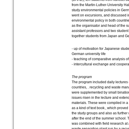
from the Martin-Luther-University Ha
study environmental policies in Ger
went on excursions, and discussed in
environmental policy in both countrie
as the organisator and head of the
assistant professors and two student
together students from Japan and G
- up of motivation for Japanese stud
German university life
- teaching of comparative analysis of
- intercultural exchange and coopera
The program
The program included daily lectures 
countries, . recycling and waste ma
were supplemented by small binatio
issues risen in the lecture and exte
materials. These were compiled in a
as a kind of text book., which proved 
the study groups and also as further
after the end of the summer school. T
was combined with field research at a
waste separation plant run by a recy