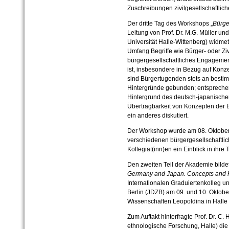
Zuschreibungen zivilgesellschaftlich
Der dritte Tag des Workshops „
Bürge
Leitung von Prof. Dr. M.G. Müller und
Universität Halle-Wittenberg)
widmet
Umfang Begriffe wie Bürger- oder Ziv
bürgergesellschaftliches Engageme
ist, insbesondere in Bezug auf Kon
sind Bürgertugenden stets an bestim
Hintergründe gebunden; entspreche
Hintergrund des deutsch-japanische
Übertragbarkeit von Konzepten der 
ein anderes diskutiert.
Der Workshop wurde am 08. Oktobe
verschiedenen bürgergesellschaftli
Kollegiat(inn)en ein Einblick in ihr
Den zweiten Teil der Akademie bild
Germany and Japan. Concepts and P
Internationalen Graduiertenkolleg 
Berlin (JDZB) am 09. und 10. Oktobe
Wissenschaften Leopoldina in Halle 
Zum Auftakt hinterfragte Prof. Dr. C. 
ethnologische Forschung, Halle) die 