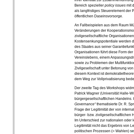
ihrer Identität zur Zusammenführun
Bereich spezieller
policy issues
mit d
als langfristiges Steuerelement der
öffentlichen Daseinsvorsorge.
An Fallbeispielen aus dem Raum Mün
Veränderungen der Kooperationsmodi
zivilgesellschaftliche Organisationen
Kostensenkungspotentiale werden dab
des Staates aus seiner Garantiefunkti
Organisationen führt diese Form de
Vereinslebens, einem Anpassungsdru
sowie zu Problemen der Multifunktion
Zivilgesellschaft unter Betonung von E
diesem Kontext ist demokratietheore
dem Weg zur Vollprivatisierung bede
Der zweite Tag des Workshops widmet
Patrick Wagner (Universität Halle-Wi
bürgergesellschaftlichen Handelns. I
Governance“
thematisierte Dr. R. Sp
Frage der Legitimität der von intern
bürger- bzw. zivilgesellschaftliche
Im Unterschied zur nationalen oder
Legitimität nicht das Ergebnis von L
politischen Prozessen (= Wahlen) sein