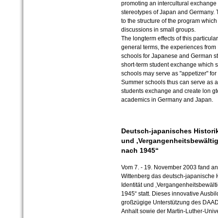
promoting an intercultural exchang
stereotypes of Japan and Germany. T
to the structure of the program whic
discussions in small groups.
The longterm effects of this particul
general terms, the experiences fro
schools for Japanese and German stu
short-term student exchange which s
schools may serve as "appetizer" for
Summer schools thus can serve as a s
students exchange and create lon gt
academics in Germany and Japan.
Deutsch-japanisches Historik
und ,Vergangenheitsbewälti
nach 1945“
Vom 7. - 19. November 2003 fand an 
Wittenberg das deutsch-japanische 
Identität und ,Vergangenheitsbewäl
1945“ statt. Dieses innovative Ausb
großzügige Unterstützung des DAAD
Anhalt sowie der Martin-Luther-Unive