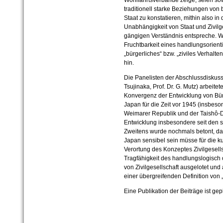
Wohlfahrtsverbände zeige, seien so
traditionell starke Beziehungen von
Staat zu konstatieren, mithin also in
Unabhängigkeit von Staat und Zivilg
gängigen Verständnis entspreche. We
Fruchtbarkeit eines handlungsorient
„bürgerliches“ bzw. „ziviles Verhalte
hin.
Die Panelisten der Abschlussdiskussio
Tsujinaka, Prof. Dr. G. Mutz) arbeite
Konvergenz der Entwicklung von Bür
Japan für die Zeit vor 1945 (insbeso
Weimarer Republik und der Taishô-D
Entwicklung insbesondere seit den 
Zweitens wurde nochmals betont, da
Japan sensibel sein müsse für die ku
Verortung des Konzeptes Zivilgesellsc
Tragfähigkeit des handlungslogisch 
von Zivilgesellschaft ausgelotet und
einer übergreifenden Definition von 
Eine Publikation der Beiträge ist gep