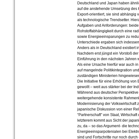
Deutschland und Japan haben ähnl
auf die anstehende Umsetzung des Ky
Export-orientiert, sie sind abhängig
als technologische Trendsetter. Hie
Aufgaben und Anforderungen: beide L
Rohstoffabhängigkeit durch eine ra
sowie Energieeinsparungen zu redu
Unterschiede ergaben sich indessen
Anders als in Deutschland existiert 
Nachdem erst jüngst ein Vorstoß der O
Einführung in den nächsten Jahren w
Als eine Ursache hierfür war auch i
auf mangelnde Politikintegration und
zuständigen Ministerien hingewiese
Die Initiative für eine Erhöhung von E
gewollt – weit aus stärker bei der Ind
Während aus deutscher Perspektive de
weitergehende konsistente Rahmenb
Modernisierung der Volkswirtschaft z
japanische Diskussion von einer Rel
“Partnerschaft” von Staat, Wirtschaft
letzterem kommt aus Sicht der japan
zu, da – so das Argument- die tech
Energieeinsparpotenialen bei Elektro
sind und Fortschritte nur noch durc