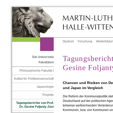
Studium
Forschung
Weiterbildu
Tagungsbericht
Die Universität
Fakultäten
Gesine Foljant
Philosophische Fakultät I
Institut für Politikwissenschaft
Chancen und Risiken von Dez
Japanologie
und Japan im Vergleich
Projekte
Die Reform der Kommunalpolitik steh
Deutschland auf der politischen Age
Tagungsberichte von Prof.
teilweise weitreichenden Veränderun
Dr. Gesine Foljanty-Jost
Kommunen, bzw. von Kommunen und