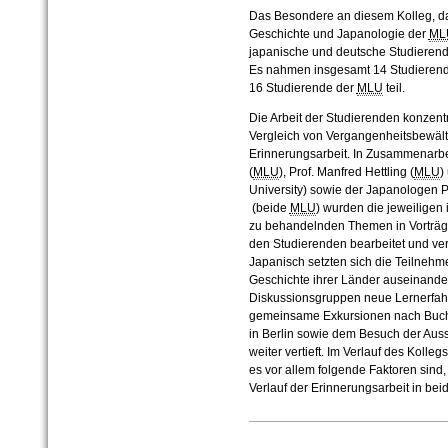
Das Besondere an diesem Kolleg, da
Geschichte und Japanologie der
ML
japanische und deutsche Studierend
Es nahmen insgesamt 14 Studierend
16 Studierende der
MLU
teil.
Die Arbeit der Studierenden konzent
Vergleich von Vergangenheitsbewäl
Erinnerungsarbeit. In Zusammenarbeit
(
MLU
), Prof. Manfred Hettling (
MLU
)
University) sowie der Japanologen P
(beide
MLU
) wurden die jeweiligen
zu behandelnden Themen in Vorträge
den Studierenden bearbeitet und vert
Japanisch setzten sich die Teilnehm
Geschichte ihrer Länder auseinande
Diskussionsgruppen neue Lernerfah
gemeinsame Exkursionen nach Buche
in Berlin sowie dem Besuch der Aus
weiter vertieft. Im Verlauf des Koll
es vor allem folgende Faktoren sind
Verlauf der Erinnerungsarbeit in be