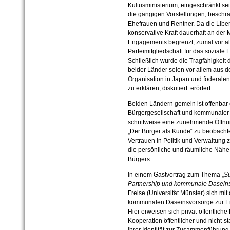
Kultusministerium, eingeschränkt sei
die gängigen Vorstellungen, beschrä
Ehefrauen und Rentner. Da die Liber
konservative Kraft dauerhaft an der 
Engagements begrenzt, zumal vor al
Parteimitgliedschaft für das sozial
Schließlich wurde die Tragfähigkeit
beider Länder seien vor allem aus d
Organisation in Japan und föderale
zu erklären, diskutiert. erörtert.
Beiden Ländern gemein ist offenbar
Bürgergesellschaft und kommunaler
schrittweise eine zunehmende Öffnun
„Der Bürger als Kunde“ zu beobachte
Vertrauen in Politik und Verwaltung z
die persönliche und räumliche Näh
Bürgers.
In einem Gastvortrag zum Thema „
Su
Partnership und kommunale Dasein
Freise (Universität Münster) sich mit
kommunalen Daseinsvorsorge zur E
Hier erweisen sich privat-öffentliche
Kooperation öffentlicher und nicht-s