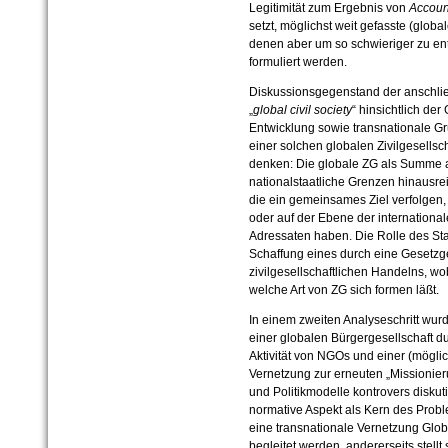
Legitimität zum Ergebnis von
Account
setzt, möglichst weit gefasste (globa
denen aber um so schwieriger zu ent
formuliert werden.
Diskussionsgegenstand der anschli
„
global civil society
“ hinsichtlich de
Entwicklung sowie transnationale Gr
einer solchen globalen Zivilgesellsc
denken: Die globale ZG als Summe a
nationalstaatliche Grenzen hinausr
die ein gemeinsames Ziel verfolgen, 
oder auf der Ebene der internation
Adressaten haben. Die Rolle des Staa
Schaffung eines durch eine Gesetz
zivilgesellschaftlichen Handelns, w
welche Art von ZG sich formen läßt.
In einem zweiten Analyseschritt wu
einer globalen Bürgergesellschaft d
Aktivität von NGOs und einer (mögli
Vernetzung zur erneuten „Missionie
und Politikmodelle kontrovers diskutier
normative Aspekt als Kern des Probl
eine transnationale Vernetzung Globa
begleitet werden, andererseits stell