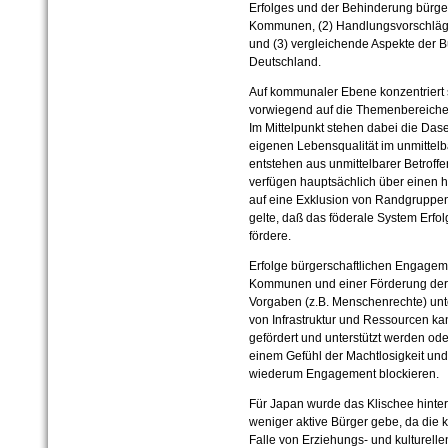
Erfolges und der Behinderung bürge
Kommunen, (2) Handlungsvorschläg
und (3) vergleichende Aspekte der B
Deutschland.
Auf kommunaler Ebene konzentriert 
vorwiegend auf die Themenbereiche S
Im Mittelpunkt stehen dabei die Das
eigenen Lebensqualität im unmittelb
entstehen aus unmittelbarer Betroffe
verfügen hauptsächlich über einen h
auf eine Exklusion von Randgruppen
gelte, daß das föderale System Erf
fördere.
Erfolge bürgerschaftlichen Engagem
Kommunen und einer Förderung der 
Vorgaben (z.B. Menschenrechte) unt
von Infrastruktur und Ressourcen k
gefördert und unterstützt werden od
einem Gefühl der Machtlosigkeit und 
wiederum Engagement blockieren.
Für Japan wurde das Klischee hinte
weniger aktive Bürger gebe, da di
Falle von Erziehungs- und kulturell