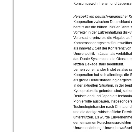
Konsumgewohnheiten und Lebensstil
Perspektiven deutsch-japanischer K
Kooperation zwischen Deutschland u
bereits auf die frühen 1980er Jahre 
Vorreiter in der Luftreinhaltung dis
Verursacherprinzips, die Abgabe au
Kompensationssystem für umweltbed
als innovativ. Seit der Konferenz vo
Umweltpolitik in Japan als vorbildhaft 
das Duale System und die Ökosteuer
letzten Dekade stark beeinflußt.
Lernen voneinander findet es also se
Kooperation hat sich allerdings die 
als große Herausforderung dargestell
In der aktuellen Situation, in der b
Kyotoprotokolls gefordert sind, sollt
Deutschland und Japan als technolo
Pionierrolle ausbauen. Insbesonder
Technologietransfer nach China und
und die dortige wirtschaftliche Ent
unterstützen. Es wurde Einvernehme
gemeinsamen Forschungsprojekten b
Umwelterziehung, Umweltbewußtsei