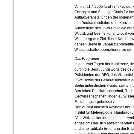
Vom 9.-11.4.2005 fand in Tokyo der
Concepts and Strategic Goals for the 
Auftaktveranstaltungen der sogena
des Deutschlandjahrs statt. Konzipi
Außenstelle des DAAD in Tokyo orga
Wycisk und Gesine Foljanty-Jost von 
Wittenberg war Ziel dieser Konferen
ganzen Breite in Japan zu präsent
Wissenschaftskooperationen zu eröf
Das Programm
In den zwei Tagen der Konferenz, d
durch die Begrüßungsworte des deut
Präsidenten der DFG, des Vizepräsi
JSPS sowie der Generalsekretärin 
Berlin unterstrichen wurde, stellten
Bereichen Politikwissenschaft, Recht
Geowissenschaften, Ingenieurwissen
Forschungsergebnisse vor.
Den Auftakt machten Keynotes der P
Institut für Meteorologie, Hamburg) 
Von Weizsäcker formulierte die zwe
angesichts der sich abzeichnenden
und eine radikale Erhöhung der Eff
unverzichtbare Weg der vor allem von