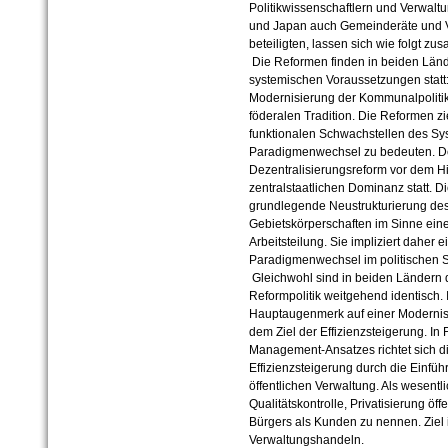
Politikwissenschaftlern und Verwalt
und Japan auch Gemeinderäte und 
beteiligten, lassen sich wie folgt z
Die Reformen finden in beiden Länd
systemischen Voraussetzungen statt:
Modernisierung der Kommunalpolitik
föderalen Tradition. Die Reformen z
funktionalen Schwachstellen des S
Paradigmenwechsel zu bedeuten. De
Dezentralisierungsreform vor dem Hin
zentralstaatlichen Dominanz statt. Di
grundlegende Neustrukturierung des 
Gebietskörperschaften im Sinne eine
Arbeitsteilung. Sie impliziert daher
Paradigmenwechsel im politischen 
Gleichwohl sind in beiden Ländern 
Reformpolitik weitgehend identisch.
Hauptaugenmerk auf einer Modernis
dem Ziel der Effizienzsteigerung. In 
Management-Ansatzes richtet sich di
Effizienzsteigerung durch die Einfü
öffentlichen Verwaltung. Als wesentl
Qualitätskontrolle, Privatisierung öff
Bürgers als Kunden zu nennen. Ziel 
Verwaltungshandeln.