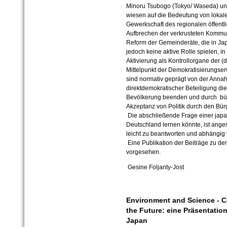
Minoru Tsubogo (Tokyo/ Waseda) un
wiesen auf die Bedeutung von lokale
Gewerkschaft des regionalen öffentli
Aufbrechen der verkrusteten Kommun
Reform der Gemeinderäte, die in Japa
jedoch keine aktive Rolle spielen, in
Aktivierung als Kontrollorgane der (
Mittelpunkt der Demokratisierungser
sind normativ geprägt von der Ann
direktdemokratischer Beteiligung di
Bevölkerung beenden und durch bü
Akzeptanz von Politik durch den Bürg
Die abschließende Frage einer japa
Deutschland lernen könnte, ist ange
leicht zu beantworten und abhängig
Eine Publikation der Beiträge zu d
vorgesehen.
Gesine Foljanty-Jost
Environment and Science - C
the Future: eine Präsentati
Japan