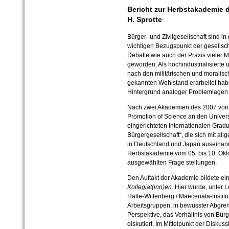
Bericht zur Herbstakademie d
H. Sprotte
Bürger- und Zivilgesellschaft sind i
wichtigen Bezugspunkt der gesellsch
Debatte wie auch der Praxis vieler
geworden. Als hochindustrialisierte 
nach den militärischen und moralis
gekannten Wohlstand erarbeitet hab
Hintergrund analoger Problemlagen s
Nach zwei Akademien des 2007 von d
Promotion of Science an den Univers
eingerichteten Internationalen Grad
Bürgergesellschaft“, die sich mit al
in Deutschland und Japan auseinand
Herbstakademie vom 05. bis 10. Okt
ausgewählten Frage stellungen.
Den Auftakt der Akademie bildete ein
Kollegiat(inn)en
. Hier wurde, unter L
Halle-Wittenberg / Maecenata-Institu
Arbeitsgruppen, in bewusster Abgren
Perspektive, das Verhältnis von Bü
diskutiert. Im Mittelpunkt der Disku