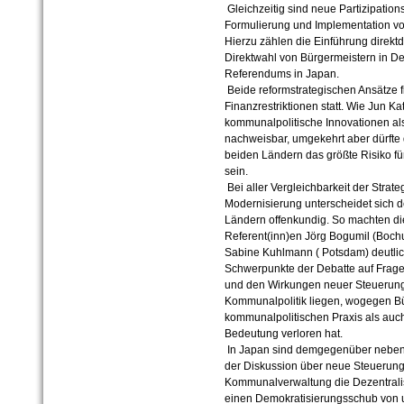
Gleichzeitig sind neue Partizipatio
Formulierung und Implementation vo
Hierzu zählen die Einführung direkt
Direktwahl von Bürgermeistern in De
Referendums in Japan.
Beide reformstrategischen Ansätze f
Finanzrestriktionen statt. Wie Jun K
kommunalpolitische Innovationen al
nachweisbar, umgekehrt aber dürfte
beiden Ländern das größte Risiko f
sein.
Bei aller Vergleichbarkeit der Strat
Modernisierung unterscheidet sich d
Ländern offenkundig. So machten di
Referent(inn)en Jörg Bogumil (Boch
Sabine Kuhlmann ( Potsdam) deutlic
Schwerpunkte der Debatte auf Fra
und den Wirkungen neuer Steuerung
Kommunalpolitik liegen, wogegen Bü
kommunalpolitischen Praxis als auch
Bedeutung verloren hat.
In Japan sind demgegenüber neben
der Diskussion über neue Steueru
Kommunalverwaltung die Dezentralis
einen Demokratisierungsschub von u