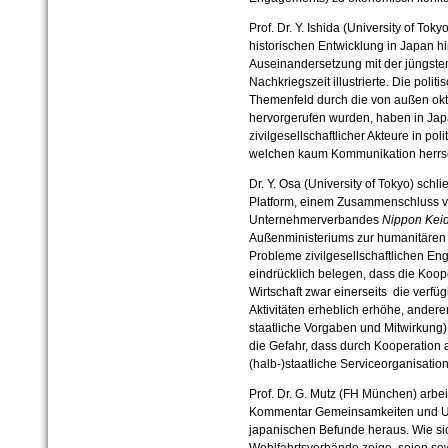
Prof. Dr. Y. Ishida (University of Tok
historischen Entwicklung in Japan hi
Auseinandersetzung mit der jüngste
Nachkriegszeit illustrierte. Die polit
Themenfeld durch die von außen okt
hervorgerufen wurden, haben in Jap
zivilgesellschaftlicher Akteure in po
welchen kaum Kommunikation herrs
Dr. Y. Osa (University of Tokyo) schli
Platform, einem Zusammenschluss 
Unternehmerverbandes
Nippon Kei
Außenministeriums zur humanitären H
Probleme zivilgesellschaftlichen En
eindrücklich belegen, dass die Koop
Wirtschaft zwar einerseits
die verfü
Aktivitäten erheblich erhöhe, andere
staatliche Vorgaben und Mitwirkung)
die Gefahr, dass durch Kooperation
(halb-)staatliche Serviceorganisati
Prof. Dr. G. Mutz (FH München) arbei
Kommentar Gemeinsamkeiten und Un
japanischen Befunde heraus. Wie si